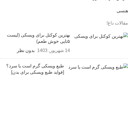
هنسی
مقالات داغ!
بهترین کوکتل برای ویسکی (لیست
۵تایی خوش طعم)
14 شهریور, 1403
بدون نظر
طبع ویسکی گرم است یا سرد؟
[فواید طبع ویسکی برای بدن]
14 شهریور, 1403
بدون نظر
شراب چه طعمی دارد؟ شراب
شیرین است یا تلخ؟
14 شهریور, 1403
9 نظر
ثبت سفارش و خرید