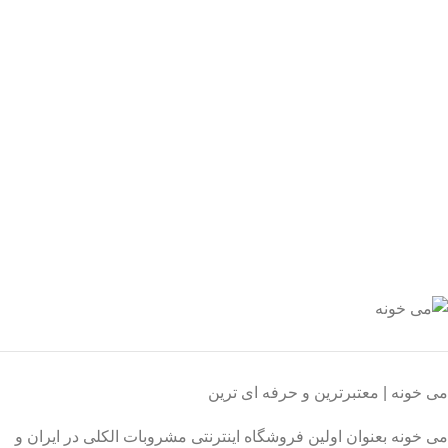
یع بدستتان میرسد.
ید مطمئن
 اطمینان خرید کنید.
یبانی 24/7
یشه هستیم.
داخت سریع
داخت شتابی.
صول اورجینال
ت خریدی مطمئن.
می خونه | معتبرترین و حرفه ای ترین
می خونه بعنوان اولین فروشگاه اینترنتی مشروبات الکلی در ایران و