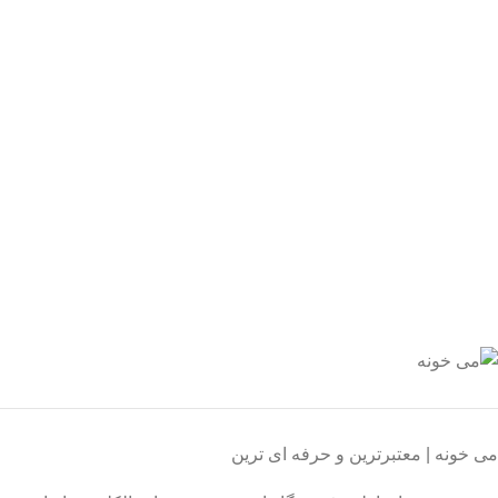
یع بدستتان میرسد.
ید مطمئن
 اطمینان خرید کنید.
یبانی 24/7
یشه هستیم.
داخت سریع
داخت شتابی.
صول اورجینال
ت خریدی مطمئن.
می خونه | معتبرترین و حرفه ای ترین