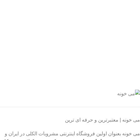
یع بدستتان میرسد.
ید مطمئن
 اطمینان خرید کنید.
یبانی 24/7
یشه هستیم.
داخت سریع
داخت شتابی.
صول اورجینال
ت خریدی مطمئن.
می خونه | معتبرترین و حرفه ای ترین
می خونه بعنوان اولین فروشگاه اینترنتی مشروبات الکلی در ایران و