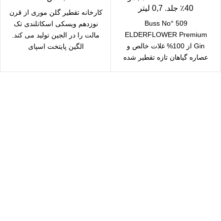
40٪ جلد. 0,7 لیتر
کارخانه تقطیر گلن موری از قرن
Buss No° 509
نوزدهم ویسکی اسکاتلندی تک
ELDERFLOWER Premium
مالت را در الجین تولید می کند.
Gin از 100% غلات خالص و
الگین پایتخت اسپای
عصاره گیاهان تازه تقطیر شده
است. نه تنها منشا
سال رایگان