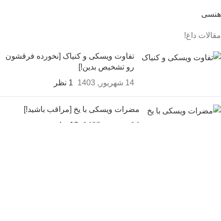
هنسی
مقالات داغ!
تفاوت ویسکی و کنیاک [نخورده فرقشون
رو تشخیص بدین!]
14 شهریور, 1403
1 نظر
مضرات ویسکی با یخ [مراقب باشید!]
14 شهریور, 1403
13 نظر
طرز تهیه شراب انگور در خانه
(ساده ترین روش ساخت شراب
انگور)
14 شهریور, 1403
65 نظر
ثبت سفارش و خرید