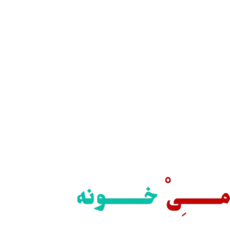
ارسال رایگان
سریع بدستتان میرسد.
خرید مطمئن
با اطمینان خرید کنید.
یبانی 24/7
یشه هستیم.
پرداخت سریع
پرداخت شتابی.
محصول اورجینال
لذت خریدی مطمئن.