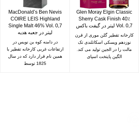
MacDonald’s Ben Nevis
Glen Moray Elgin Classic
COIRE LEIS Highland
Sherry Cask Finish 40٪
Vol. 0,7 لیتر در گیفت باکس
Single Malt 46% Vol. 0,7
لیتر در جعبه هدیه
کارخانه تقطیر گلن موری از قرن
در دامنه کوه بن نویس در
نوزدهم ویسکی اسکاتلندی تک
ارتفاعات غربی کارخانه تقطیر با
مالت را در الجین تولید می کند.
همین نام قرار دارد که در سال
الگین پایتخت اسپای
1825 توسط
ارسال رایگان
سریع بدستتان میرسد.
خرید مطمئن
با اطمینان خرید کنید.
پشتیبانی 24/7
همیشه هستیم.
پرداخت سریع