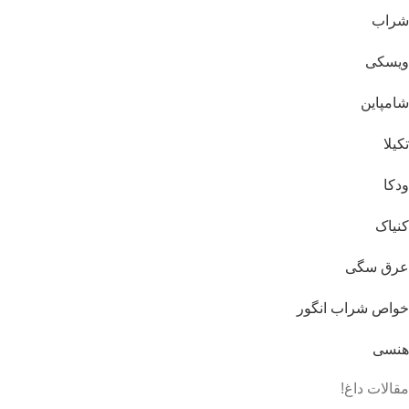
شراب
ویسکی
شامپاین
تکیلا
ودکا
کنیاک
عرق سگی
خواص شراب انگور
هنسی
مقالات داغ!