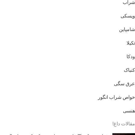
شراب
ویسکی
شامپاین
تکیلا
ودکا
کنیاک
عرق سگی
خواص شراب انگور
هنسی
مقالات داغ!