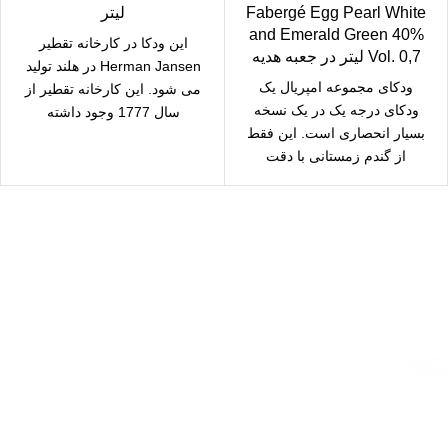
Fabergé Egg Pearl White
لیتر
and Emerald Green 40%
این ودکا در کارخانه تقطیر
Vol. 0,7 لیتر در جعبه هدیه
Herman Jansen در هلند تولید
ودکای مجموعه امپریال یک
می شود. این کارخانه تقطیر از
ودکای درجه یک در یک نسخه
سال 1777 وجود داشته
بسیار انحصاری است. این فقط
از گندم زمستانی با دقت
ارسال رایگان
سریع بدستتان میرسد.
خرید مطمئن
با اطمینان خرید کنید.
پشتیبانی 24/7
همیشه هستیم.
پرداخت سریع
پرداخت شتابی.