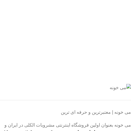
یع بدستتان میرسد.
ید مطمئن
 اطمینان خرید کنید.
یبانی 24/7
یشه هستیم.
داخت سریع
داخت شتابی.
صول اورجینال
ت خریدی مطمئن.
می خونه | معتبرترین و حرفه ای ترین
می خونه بعنوان اولین فروشگاه اینترنتی مشروبات الکلی در ایران و