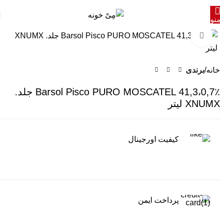
نو
برای بزرگنمایی کلیک کنید
خانه
برندی
Barsol Pisco PURO MOSCATEL 41,3،0,7٪ جلد.
XNUMX لیتر
کیفیت اورجینال
پرداخت ایمن