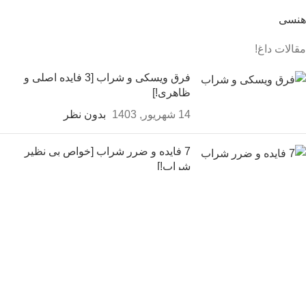
هنسی
مقالات داغ!
فرق ویسکی و شراب [3 فایده اصلی و
ظاهری!]
14 شهریور, 1403
بدون نظر
7 فایده و ضرر شراب [خواص بی نظیر
شراب!]
14 شهریور, 1403
بدون نظر
فواید شراب قرمز برای قلب [5
ویژگی شراب قرمز برای قلب
سالم]
14 شهریور, 1403
بدون نظر