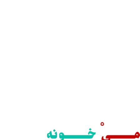
سال رایگان
یع بدستتان میرسد.
ید مطمئن
 اطمینان خرید کنید.
یبانی 24/7
یشه هستیم.
داخت سریع
داخت شتابی.
صول اورجینال
ت خریدی مطمئن.