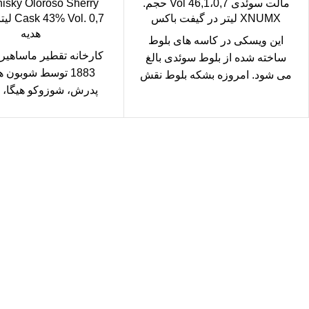
مالت سوئدی 46,1،0,7 Vol حجم.
isky Oloroso Sherry
XNUMX لیتر در گیفت باکس
Vol. 0,7
هدیه
این ویسکی در کاسه های بلوط
کارخانه تقطیر ماساهیر
ساخته شده از بلوط سوئدی بالغ
1883 توسط شوبون ه
می شود. امروزه بشکه بلوط نقش
پدرش، شوزوکو هیگا، 
بسزایی در
چیره دست پادشاهی قدیم
بود،
سال رایگان
یع بدستتان میرسد.
خرید مطمئن
با اطمینان خرید کنید.
یبانی 24/7