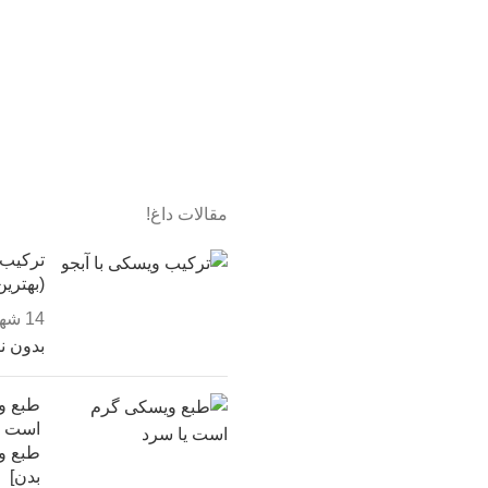
مقالات داغ!
ترکیب 
(بهتری
14 شهریور, 1403
بدون ن
طبع و
است یا
طبع و
بدن]