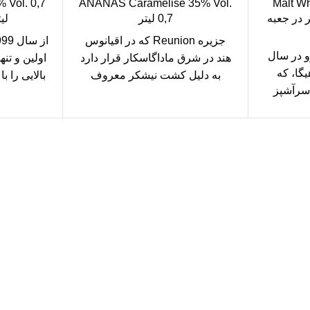
 Vol. 0,7
ANANAS Caramélisé 35% Vol.
Malt Wh
Cask 43%  لیتر در جعبه
0,7 لیتر
لی
جزیره Reunion که در اقیانوس
و در سال
هند در شرق ماداگاسکار قرار دارد
اولین و تن
یگا، که
به دلیل کشت نیشکر معروف
بالایی را ب
سرآشپز
است. نام Rivière Du
ی ریوکیو