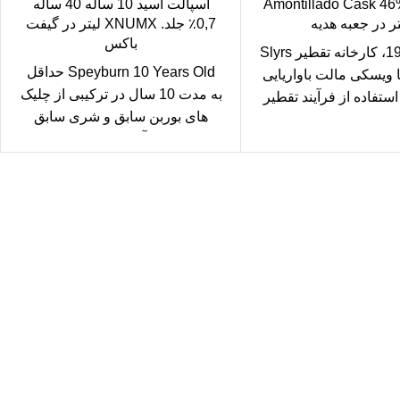
Amontillado Cask 46%
اسپالت اسید 10 ساله 40 ساله
تر در جعبه هدیه
0,7٪ جلد. XNUMX لیتر در گیفت
باکس
از سال 1999، کارخانه تقطیر Slyrs
Speyburn 10 Years Old حداقل
ها ویسکی مالت باواریایی
به مدت 10 سال در ترکیبی از چلیک
ا استفاده از فرآیند تقطیر
های بوربن سابق و شری سابق
خشن
آمریکایی