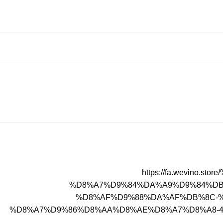
https://fa.wevin
%D8%A7%D9%84%DA%A9%D9%84%DB%
%D8%AF%D9%88%DA%AF%DB%8C-%
%D8%A7%D9%86%D8%AA%D8%AE%D8%A7%D8%A8-46