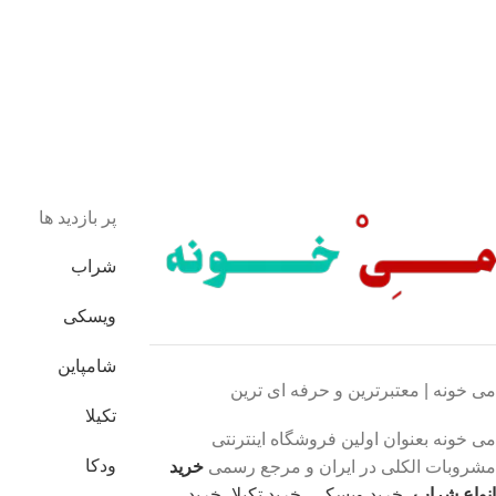
یشه هستیم.
داخت سریع
داخت شتابی.
صول اورجینال
ت خریدی مطمئن.
پر بازدید ها
شراب
ویسکی
شامپاین
می خونه | معتبرترین و حرفه ای ترین
تکیلا
می خونه بعنوان اولین فروشگاه اینترنتی
ودکا
مشروبات الکلی در ایران و مرجع رسمی
خرید
انواع شراب
،
خرید ویسکی
،
خرید تکیلا
،
خرید