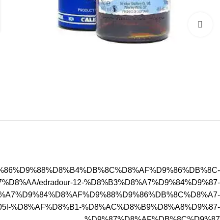
برای بزرگنمایی کلیک کنید
/%D9%86%D9%88%D8%B4%DB%8C%D8%AF%D9%86%DB%8C-
8%AA/edradour-12-%D8%B3%D8%A7%D9%84%D9%87-
%A7%D9%84%D8%AF%D9%88%D9%86%DB%8C%D8%A7-
5l-%D8%AF%D8%B1-%D8%AC%D8%B9%D8%A8%D9%87-
%D9%87%D8%AF%DB%8C%D9%87