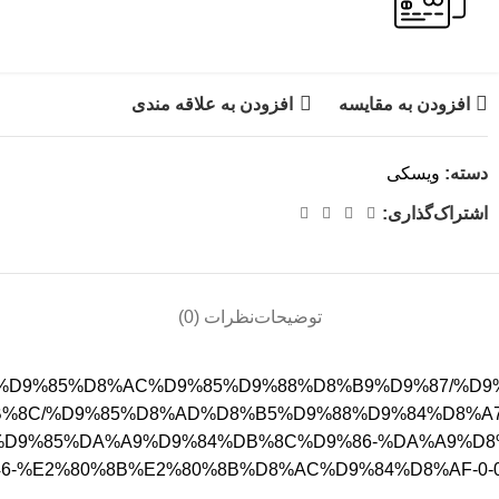
افزودن به مقایسه
افزودن به علاقه مندی
دسته:
ویسکی
اشتراک‌گذاری:
توضیحات
نظرات (0)
o.store/%D9%85%D8%AC%D9%85%D9%88%D8%B9%D9%87
8C/%D9%85%D8%AD%D8%B5%D9%88%D9%84%D8%A7%D
D9%85%DA%A9%D9%84%DB%8C%D9%86-%DA%A9%D8
-%E2%80%8B%E2%80%8B%D8%AC%D9%84%D8%AF-0-0