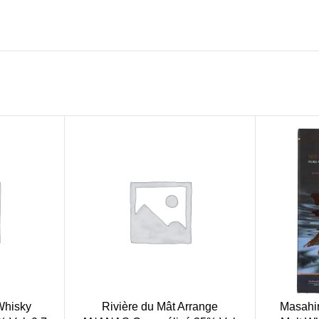
 Whisky
Rivière du Mât Arrange
Masahir