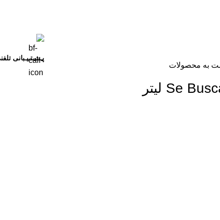
پـشـتـیـبانی تلفن
ت به محصولات
Se  لیتر