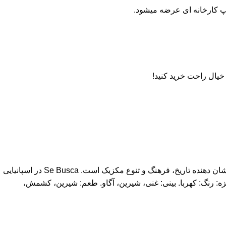
پ کارخانه ای عرضه میشود.
خیال راحت خرید کنید!
SE BUSCA Mezcal Artesanal یک مزکال فوق العاده ممتاز است که از 100% Agave Augustifolia Espadin ساخته شده است. Mezcal نشان دهنده تاریخ، فرهنگ و تنوع مکزیک است. Se Busca در اسپانیایی
ه: رنگ: کهربا. بینی: غنی، شیرین، آگاو. طعم: شیرین، کشمش،